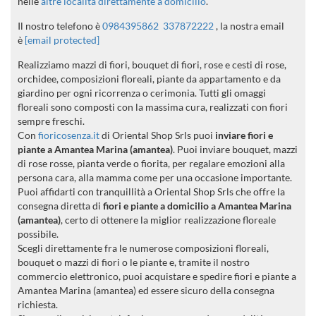
nelle
altre località direttamente a domicilio
.
Il nostro telefono è
0984395862
337872222
, la nostra email
è
[email protected]
Realizziamo mazzi di fiori, bouquet di fiori, rose e cesti di rose,
orchidee, composizioni floreali, piante da appartamento e da
giardino per ogni ricorrenza o cerimonia. Tutti gli omaggi
floreali sono composti con la massima cura, realizzati con fiori
sempre freschi.
Con
fioricosenza.it
di Oriental Shop Srls puoi
inviare fiori e
piante a Amantea Marina (amantea)
. Puoi inviare bouquet, mazzi
di rose rosse, pianta verde o fiorita, per regalare emozioni alla
persona cara, alla mamma come per una occasione importante.
Puoi affidarti con tranquillità a Oriental Shop Srls che offre la
consegna diretta di
fiori e piante a domicilio a Amantea Marina
(amantea)
, certo di ottenere la miglior realizzazione floreale
possibile.
Scegli direttamente fra le numerose composizioni floreali,
bouquet o mazzi di fiori o le piante e, tramite il nostro
commercio elettronico, puoi acquistare e spedire fiori e piante a
Amantea Marina (amantea) ed essere sicuro della consegna
richiesta.