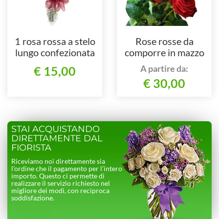
1 rosa rossa a stelo
Rose rosse da
lungo confezionata
comporre in mazzo
per numero di steli
A partire da:
€ 15,00
€ 30,00
STAI ACQUISTANDO
DIRETTAMENTE DAL
FIORISTA
Riceviamo noi direttamente sia
l’ordine che il pagamento per l’intero
importo. Questo ci permette di
realizzare il servizio richiesto nel
migliore dei modi, con reciproca
soddisfazione.