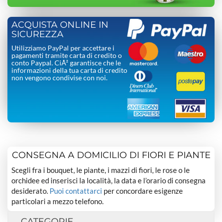
ACQUISTA ONLINE IN
SICUREZZA
Utilizziamo PayPal per accettare i
pagamenti tramite carta di credito o
conto Paypal. CiÃ² garantisce che le
informazioni della tua carta di credito
non vengono condivise con noi.
CONSEGNA A DOMICILIO DI FIORI E PIANTE
Scegli fra i bouquet, le piante, i mazzi di fiori, le rose o le
orchidee ed inserisci la località, la data e l’orario di consegna
desiderato.
Puoi contattarci
per concordare esigenze
particolari a mezzo telefono.
CATEGORIE