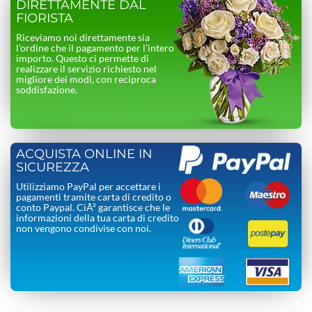
DIRETTAMENTE DAL
FIORISTA
Riceviamo noi direttamente sia
l’ordine che il pagamento per l’intero
importo. Questo ci permette di
realizzare il servizio richiesto nel
migliore dei modi, con reciproca
soddisfazione.
ACQUISTA ONLINE IN
SICUREZZA
Utilizziamo PayPal per accettare i
pagamenti tramite carta di credito o
conto Paypal. CiÃ² garantisce che le
informazioni della tua carta di credito
non vengono condivise con noi.