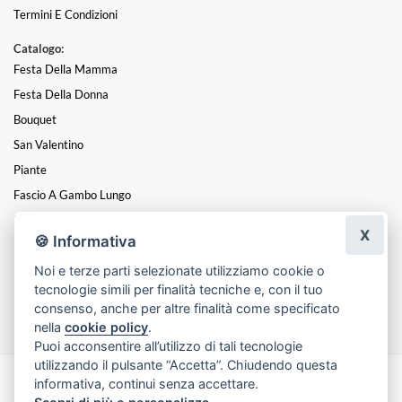
Termini E Condizioni
Catalogo:
Festa Della Mamma
Festa Della Donna
Bouquet
San Valentino
Piante
Fascio A Gambo Lungo
Laurea
X
🍪 Informativa
Funebre/Condoglianze
Noi e terze parti selezionate utilizziamo cookie o
Rose Eterne (stabilizzate)
tecnologie simili per finalità tecniche e, con il tuo
Natale
consenso, anche per altre finalità come specificato
nella
cookie policy
.
Puoi acconsentire all’utilizzo di tali tecnologie
utilizzando il pulsante “Accetta”. Chiudendo questa
informativa, continui senza accettare.
Made with
by
Infoser.it
-
Realizzazione Siti ecommerce per Fioristi
- ©