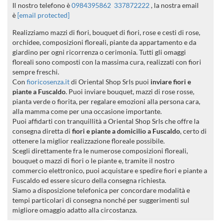
Il nostro telefono è
0984395862
337872222
, la nostra email
è
[email protected]
Realizziamo mazzi di fiori, bouquet di fiori, rose e cesti di rose,
orchidee, composizioni floreali, piante da appartamento e da
giardino per ogni ricorrenza o cerimonia. Tutti gli omaggi
floreali sono composti con la massima cura, realizzati con fiori
sempre freschi.
Con
fioricosenza.it
di Oriental Shop Srls puoi
inviare fiori e
piante a Fuscaldo
. Puoi inviare bouquet, mazzi di rose rosse,
pianta verde o fiorita, per regalare emozioni alla persona cara,
alla mamma come per una occasione importante.
Puoi affidarti con tranquillità a Oriental Shop Srls che offre la
consegna diretta di
fiori e piante a domicilio a Fuscaldo
, certo di
ottenere la miglior realizzazione floreale possibile.
Scegli direttamente fra le numerose composizioni floreali,
bouquet o mazzi di fiori o le piante e, tramite il nostro
commercio elettronico, puoi acquistare e spedire fiori e piante a
Fuscaldo ed essere sicuro della consegna richiesta.
Siamo a disposizione telefonica per concordare modalità e
tempi particolari di consegna nonché per suggerimenti sul
migliore omaggio adatto alla circostanza.