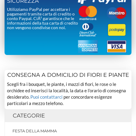
SICUREZZA
Utilizziamo PayPal per accettare i
pagamenti tramite carta di credito o
conto Paypal. CiÃ² garantisce che le
informazioni della tua carta di credito
non vengono condivise con noi.
CONSEGNA A DOMICILIO DI FIORI E PIANTE
Scegli fra i bouquet, le piante, i mazzi di fiori, le rose o le
orchidee ed inserisci la località, la data e l’orario di consegna
desiderato.
Puoi contattarci
per concordare esigenze
particolari a mezzo telefono.
CATEGORIE
FESTA DELLA MAMMA