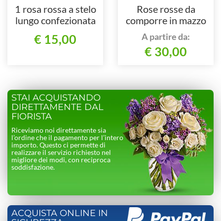
1 rosa rossa a stelo
Rose rosse da
lungo confezionata
comporre in mazzo
per numero di steli
A partire da:
€ 15,00
€ 30,00
STAI ACQUISTANDO
DIRETTAMENTE DAL
FIORISTA
Riceviamo noi direttamente sia
l’ordine che il pagamento per l’intero
importo. Questo ci permette di
realizzare il servizio richiesto nel
migliore dei modi, con reciproca
soddisfazione.
ACQUISTA ONLINE IN