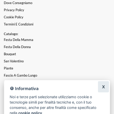
Dove Consegniamo
Privacy Policy
Cookie Policy
Termini E Condizioni
Catalogo:
Festa Della Mamma
Festa Della Donna
Bouquet
San Valentino
Piante
Fascio A Gambo Lungo
Laurea
X
🍪 Informativa
Funebre/Condoglianze
Noi e terze parti selezionate utilizziamo cookie o
Rose Eterne (stabilizzate)
tecnologie simili per finalità tecniche e, con il tuo
Natale
consenso, anche per altre finalità come specificato
nella
cookie policy
.